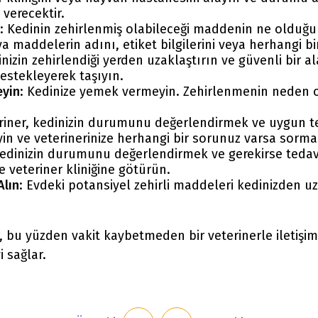
verecektir.
: Kedinin zehirlenmiş olabileceği maddenin ne olduğ
addelerin adını, etiket bilgilerini veya herhangi bir
inizin zehirlendiği yerden uzaklaştırın ve güvenli bir 
estekleyerek taşıyın.
eyin
: Kedinize yemek vermeyin. Zehirlenmenin neden 
eriner, kedinizin durumunu değerlendirmek ve uygun te
leyin ve veterinerinize herhangi bir sorunuz varsa sor
 kedinizin durumunu değerlendirmek ve gerekirse tedavi
 veteriner kliniğine götürün.
Alın
: Evdeki potansiyel zehirli maddeleri kedinizden uza
, bu yüzden vakit kaybetmeden bir veterinerle iletişim
 sağlar.