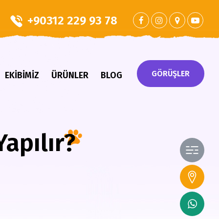
+90312 229 93 78
GÖRÜŞLER
EKİBİMİZ
ÜRÜNLER
BLOG
apılır?
Hak
İlet
Wha