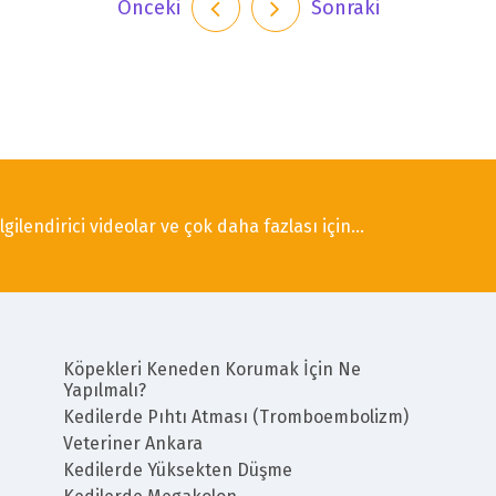
Önceki
Sonraki
lgilendirici videolar ve çok daha fazlası için...
Köpekleri Keneden Korumak İçin Ne
Yapılmalı?
Kedilerde Pıhtı Atması (Tromboembolizm)
Veteriner Ankara
Kedilerde Yüksekten Düşme