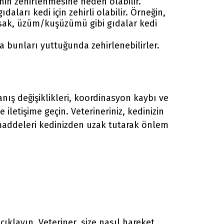
dinin zehirlenmesine neden olabilir.
gıdaları kedi için zehirli olabilir. Örneğin,
msak, üzüm/kuşüzümü gibi gıdalar kedi
eya bunları yuttuğunda zehirlenebilirler.
nış değişiklikleri, koordinasyon kaybı ve
 iletişime geçin. Veterineriniz, kedinizin
 maddeleri kedinizden uzak tutarak önlem
çıklayın. Veteriner, size nasıl hareket