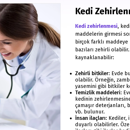
Kedi Zehirle
Kedi zehirlenmesi
, ked
maddelerin girmesi so
birçok farklı maddeye 
bazıları zehirli olabili
kaynaklanabilir:
Zehirli bitkiler
: Evde bu
olabilir. Örneğin, zam
yasemini gibi bitkiler 
Temizlik maddeleri
: E
kedinin zehirlenmesin
çamaşır deterjanları, b
vb. bulunur.
İnsan ilaçları
: Kediler, 
duyarlı olabilirler. Öze