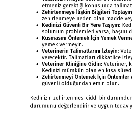
etmeniz gerektiği konusunda talimat 
Zehirlenmeye İlişkin Bilgileri Toplayın
zehirlenmeye neden olan madde veya m
Kedinizi Güvenli Bir Yere Taşıyın
: Ked
solunum problemleri varsa, başını d
Kusmasını Önlemek İçin Yemek Verm
yemek vermeyin.
Veterinerin Talimatlarını İzleyin
: Vet
verecektir. Talimatları dikkatlice iz
Veteriner Kliniğine Gidin
: Veteriner,
Kedinizi mümkün olan en kısa sürede
Zehirlenmeyi Önlemek İçin Önlemler 
güvenli olduğundan emin olun.
Kedinizin zehirlenmesi ciddi bir durumdur
durumunu değerlendirir ve uygun tedaviyi